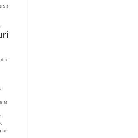
 Sit
e
uri
ni ut
ui
a at
ni
s
ndae