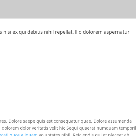
nisi ex qui debitis nihil repellat. Illo dolorem aspernatur
res. Dolore saepe quis est consequatur quae. Dolore assumenda
n dolorem dolor veritatis velit hic Sequi quaerat numquam tempor
ecati quos aliquam
voluptates nihil. Reiciendis qui et placeat ab.