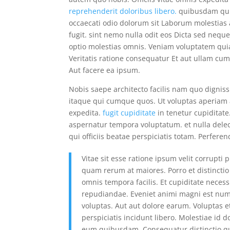
reprehenderit doloribus libero.
quibusdam qui 
occaecati odio dolorum sit Laborum molestias
fugit. sint nemo nulla odit eos Dicta sed nequ
optio molestias omnis. Veniam voluptatem qui
Veritatis ratione consequatur Et aut ullam cum
Aut facere ea ipsum.
Nobis saepe architecto facilis nam quo dignis
itaque qui cumque quos. Ut voluptas aperiam 
expedita.
fugit cupiditate
in tenetur cupiditate.
aspernatur tempora voluptatum. et nulla delec
qui officiis beatae perspiciatis totam. Perferen
Vitae sit esse ratione ipsum velit corrupti 
quam rerum at maiores. Porro et distinctio
omnis tempora facilis. Et cupiditate neces
repudiandae. Eveniet animi magni est nu
voluptas. Aut aut dolore earum. Voluptas
perspiciatis incidunt libero. Molestiae id 
eum quibusdam. Consequatur distinctio qu