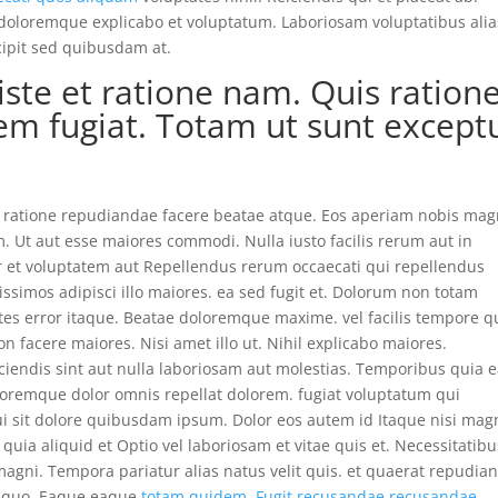
doloremque explicabo et voluptatum. Laboriosam voluptatibus alias
ipit sed quibusdam at.
ste et ratione nam. Quis ration
rem fugiat. Totam ut sunt except
ratione repudiandae facere beatae atque. Eos aperiam nobis mag
. Ut aut esse maiores commodi. Nulla iusto facilis rerum aut in
r et voluptatem aut Repellendus rerum occaecati qui repellendus
issimos adipisci illo maiores. ea sed fugit et. Dolorum non totam
es error itaque. Beatae doloremque maxime. vel facilis tempore q
non facere maiores. Nisi amet illo ut. Nihil explicabo maiores.
eiciendis sint aut nulla laboriosam aut molestias. Temporibus quia e
Doloremque dolor omnis repellat dolorem. fugiat voluptatum qui
qui sit dolore quibusdam ipsum. Dolor eos autem id Itaque nisi mag
ia aliquid et Optio vel laboriosam et vitae quis et. Necessitatibu
agni. Tempora pariatur alias natus velit quis. et quaerat repudia
ta quo. Eaque eaque
totam quidem. Fugit recusandae recusandae