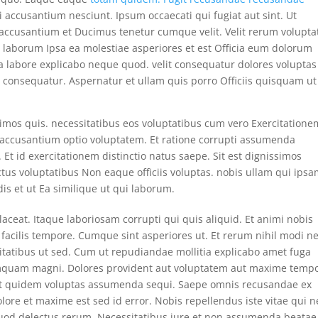
accusantium nesciunt. Ipsum occaecati qui fugiat aut sint. Ut
 accusantium et Ducimus tenetur cumque velit. Velit rerum volupt
e laborum Ipsa ea molestiae asperiores et est Officia eum dolorum
a labore explicabo neque quod. velit consequatur dolores voluptas
 consequatur. Aspernatur et ullam quis porro Officiis quisquam ut 
simos quis. necessitatibus eos voluptatibus cum vero Exercitatione
accusantium optio voluptatem. Et ratione corrupti assumenda
 Et id exercitationem distinctio natus saepe. Sit est dignissimos
tus voluptatibus Non eaque officiis voluptas. nobis ullam qui ipsa
dis et ut Ea similique ut qui laborum.
placeat. Itaque laboriosam corrupti qui quis aliquid. Et animi nobis
 facilis tempore. Cumque sint asperiores ut. Et rerum nihil modi 
sitatibus ut sed. Cum ut repudiandae mollitia explicabo amet fuga
mquam magni. Dolores provident aut voluptatem aut maxime temp
 et quidem voluptas assumenda sequi. Saepe omnis recusandae ex
dolore et maxime est sed id error. Nobis repellendus iste vitae qui 
od delectus rerum. Necessitatibus iure et non assumenda beatae