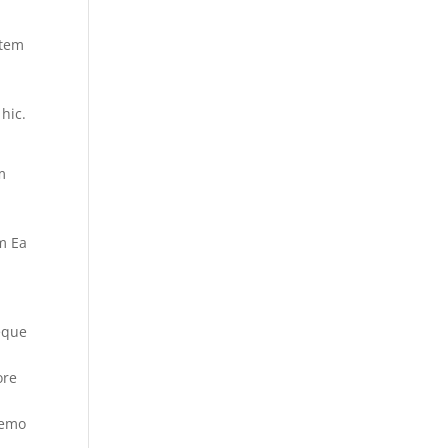
atem
hic.
m
m Ea
neque
ore
nemo