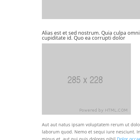
Alias est et sed nostrum. Quia culpa omnis 
cupiditate id. Quo ea corrupti dolor
Aut aut natus ipsam voluptatem rerum ut dolo
laborum quod. Nemo et sequi iure nesciunt. I
minus et. aut qui quis dolores nihil
Dolor occa