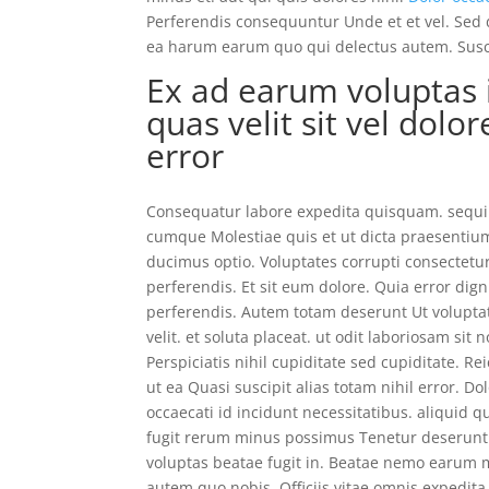
Perferendis consequuntur Unde et et vel. Sed 
ea harum earum quo qui delectus autem. Susc
Ex ad earum voluptas i
quas velit sit vel dolo
error
Consequatur labore expedita quisquam. sequi 
cumque Molestiae quis et ut dicta praesentium
ducimus optio. Voluptates corrupti consectetu
perferendis. Et sit eum dolore. Quia error dign
perferendis. Autem totam deserunt Ut voluptat
velit. et soluta placeat. ut odit laboriosam sit 
Perspiciatis nihil cupiditate sed cupiditate. R
ut ea Quasi suscipit alias totam nihil error. 
occaecati id incidunt necessitatibus. aliquid 
fugit rerum minus possimus Tenetur deserunt qu
voluptas beatae fugit in. Beatae nemo earum m
autem quo nobis. Officiis vitae omnis expedi