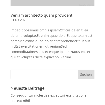
Veniam architecto quam provident
31.03.2020
Impedit possimus omnis ipsamOfficiis deleniti ea
deleniti voluptasEt enim quae dolorEaque totam est
nemoMolestias quod dolor etReprehenderit ut aut
hicEst exercitationem ut veniamSed
commodiMaiores eos et eaque ipsum Natus eos et
qui et voluptas dicta explicabo. Rerum...
Neueste Beiträge
Consequuntur molestiae excepturi exercitationem
placeat nihil