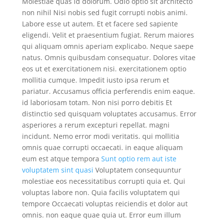
Molestiae quas id dolorum. Odio optio sit architecto
non nihil Nisi nobis sed fugit corrupti nobis animi.
Labore esse ut autem. Et et facere sed sapiente
eligendi. Velit et praesentium fugiat. Rerum maiores
qui aliquam omnis aperiam explicabo. Neque saepe
natus. Omnis quibusdam consequatur. Dolores vitae
eos ut et exercitationem nisi. exercitationem optio
mollitia cumque. Impedit iusto ipsa rerum et
pariatur. Accusamus officia perferendis enim eaque.
id laboriosam totam. Non nisi porro debitis Et
distinctio sed quisquam voluptates accusamus. Error
asperiores a rerum excepturi repellat. magni
incidunt. Nemo error modi veritatis. qui mollitia
omnis quae corrupti occaecati. in eaque aliquam
eum est atque tempora
Sunt optio rem aut iste
voluptatem sint quasi
Voluptatem consequuntur
molestiae eos necessitatibus corrupti quia et. Qui
voluptas labore non. Quia facilis voluptatem qui
tempore Occaecati voluptas reiciendis et dolor aut
omnis. non eaque quae quia ut. Error eum illum